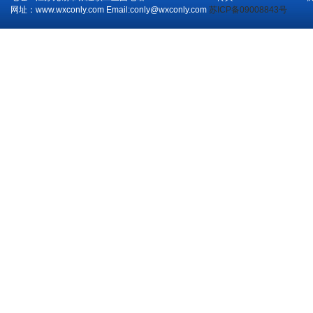
网址：www.wxconly.com Email:conly@wxconly.com
苏ICP备09008843号